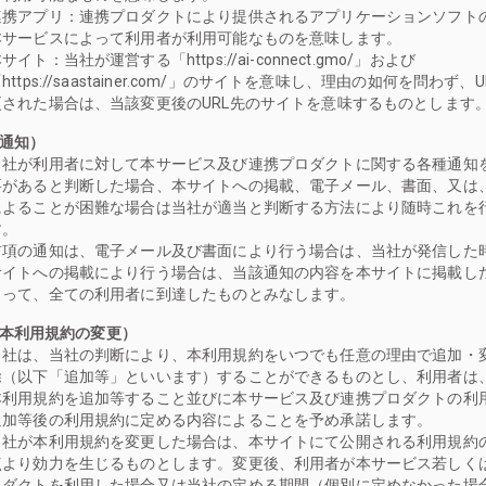
連携アプリ：連携プロダクトにより提供されるアプリケーションソフト
本サービスによって利用者が利用可能なものを意味します。
サイト：当社が運営する「https://ai-connect.gmo/」および
https://saastainer.com/」のサイトを意味し、理由の如何を問わず、
更された場合は、当該変更後のURL先のサイトを意味するものとします
（通知）
当社が利用者に対して本サービス及び連携プロダクトに関する各種通知
要があると判断した場合、本サイトへの掲載、電子メール、書面、又は
によることが困難な場合は当社が適当と判断する方法により随時これを
す。
前項の通知は、電子メール及び書面により行う場合は、当社が発信した
サイトへの掲載により行う場合は、当該通知の内容を本サイトに掲載し
もって、全ての利用者に到達したものとみなします。
（本利用規約の変更）
当社は、当社の判断により、本利用規約をいつでも任意の理由で追加・
除（以下「追加等」といいます）することができるものとし、利用者は
本利用規約を追加等すること並びに本サービス及び連携プロダクトの利
追加等後の利用規約に定める内容によることを予め承諾します。
当社が本利用規約を変更した場合は、本サイトにて公開される利用規約
点より効力を生じるものとします。変更後、利用者が本サービス若しく
ロダクトを利用した場合又は当社の定める期間（個別に定めなかった場