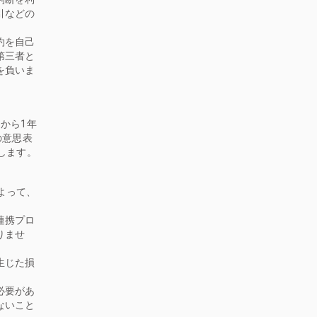
引などの
約を自己
第三者と
を負いま
から1年
の意思表
します。
よって、
連携プロ
りませ
。
生じた損
必要があ
ないこと