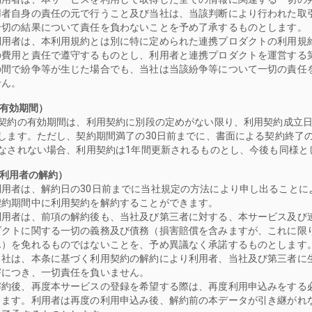
用者自身の責任の元で行うこと及び当社は、当該判断により行われた取
一切の結果について責任を負わないことを予め了承するものとします。
利用者は、本利用規約とは別に特に定められた連携プロダクトの利用規
の費用と責任で遵守するものとし、利用者と連携プロダクトを運営する
の間で紛争等が生じた場合でも、当社は当該紛争等について一切の責任
せん。
（有効期間）
契約の有効期間は、利用契約に別段の定めがない限り、利用契約成立日
します。ただし、契約期間満了の30日前までに、書面による契約終了
なされない場合、利用契約は1年間更新されるものとし、今後も同様と
（利用者の解約）
利用者は、解約日の30日前までに当社規定の方法により申し出ることに
契約期間中に利用契約を解約することができます。
利用者は、前項の解約後も、当社及び第三者に対する、本サービス及び
ダクトに関する一切の義務及び債務（損害賠償を含みますが、これに限
ん）を免れるものではないことを、予め異議なく承諾するものとします
当社は、本条に基づく利用契約の解約により利用者、当社及び第三者に
害につき、一切責任を負いません。
解約後、再度本サービスの登録を希望する際は、再度利用申込みをする
ります。利用者は再度の利用申込み後、解約前の本データが引き継がれ