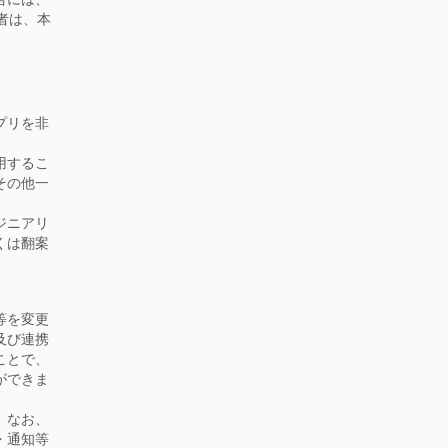
者は、本
プリを非
用するこ
その他一
ジニアリ
くは翻案
等を変更
及び連携
ことで、
ができま
。なお、
・通知等