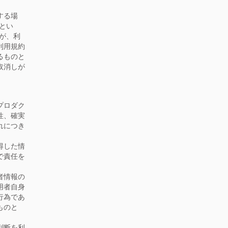
する場
とい
が、利
利用規約
るものと
取消しが
プロダク
性、確実
れにつき
得した情
で責任を
者情報の
用者自身
行為であ
ものと
判断を利