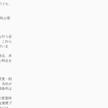
のうち、
URLが変
。
を行う必
、これら
行いま
時点、本
た時点を
変更・削
、当社が
用条件は
の変更時
は連携プ
合には、