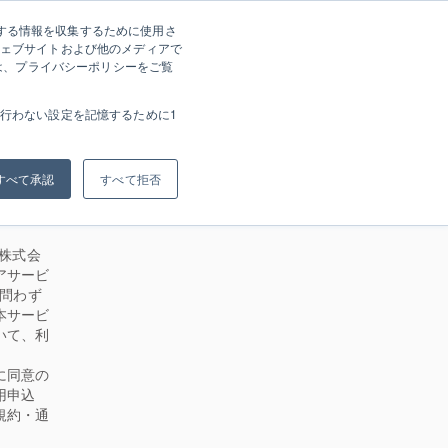
関する情報を収集するために使用さ
使い方・ヘルプ
|
JP
EN
ェブサイトおよび他のメディアで
は、プライバシーポリシーをご覧
行わない設定を記憶するために1
すべて承認
すべて拒否
ト株式会
アサービ
を問わず
本サービ
いて、利
に同意の
用申込
規約・通