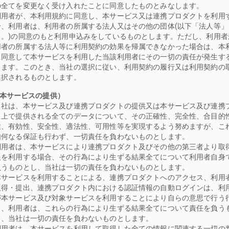
の全てを変更なく受け入れたことに同意したものとみなします。
利用者が、本利用規約に同意し、本サービス又は連携プロダクトを利用
合、利用者は、利用者の所属する法人又はその他の団体(以下「法人等」
う。)の同意のもと利用申込みをしているものとします。ただし、利用者
用者の所属する法人等に利用契約の効果を帰属できなかった場合は、本
に同意して本サービスを利用した当該利用者にその一切の責任が発生す
します。このとき、当社の選択に従い、利用契約の履行又は利用契約の
選択されるものとします。
（本サービスの提供）
当社は、本サービス及び連携プロダクトの提供又は本サービス及び連携
ト上で提供される全てのデータについて、その正確性、完全性、合目的
性、有効性、安全性、適法性、可用性等を実現するよう努めますが、こ
如何なる保証も行わず、一切責任を負わないものとします。
利用者は、本サービスにより連携プロダクト及びその他の第三者より取
報を利用する場合、その行為により生ずる結果全てについて利用者自身
負うものとし、当社は一切の責任を負わないものとします。
本サービスを利用することによる、連携プロダクトへのアクセス、利用
取得・提出、連携プロダクト内における認証情報の自動ログインは、利
が本サービス及び対象サービスを利用することにより自らの意思で行う
り、利用者は、これらの行為により生ずる結果全てについて責任を負う
し、当社は一切の責任を負わないものとします。
利用者は、本サービスを利用して取得した全ての情報に関連する一切の