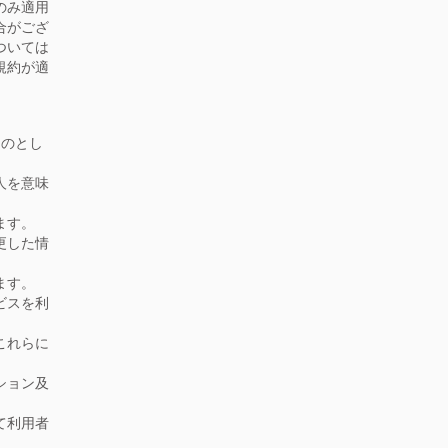
のみ適用
合がござ
ついては
規約が適
ものとし
人を意味
ます。
更した情
ます。
ビスを利
これらに
ション及
て利用者