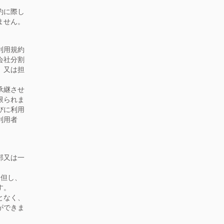
約に際し
ません。
利用規約
会社分割
、又は担
承継させ
限られま
びに利用
利用者
部又は一
。但し、
す。
となく、
ができま