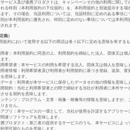
本サービス及び連携プロダクトは、キャンペーンその他の利用に関して
される特則（本利用規約の下位規約）を、本利用規約と別途提示する場
います。その場合、当該利用については、当該特則に定めのある事項に
特則が本利用規約に優先され、特則に定めのない事項については本利用
用されます。
（定義）
用規約において使用する以下の用語は各々以下に定める意味を有する
。
利用者：本利用規約に同意の上、利用契約を締結した法人、団体又は個
します。
利用希望者：本サービスの利用を希望する法人、団体又は個人を意味し
利用者情報：利用希望者及び利用者が利用契約に基づき登録、追加、変
報を意味します。
本データ：利用者が本サービスに保存したデータその他の情報を意味し
利用契約：当社と利用希望者との間で締結する当社が利用者に本件サー
用させる契約を意味します。
コンテンツ：プログラム・文章・画像・映像等の情報を意味しますが、
限りません。
本アプリ：本サービスの一環として、当社が使用を許諾するアプリケー
び関連ソフトウェアを意味します。
連携プロダクト：第三者の提供するサービスのうち、本サービスによっ
が利用可能なものを意味します。