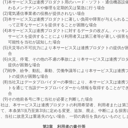
本サービス又は連携プロダクト用のハード・ソフト・通信機器設
わるメンテナンスや修理を定期的又は緊急に行う場合
電気通信事業者の役務が提供されない場合
本サービス又は連携プロダクトに著しい負荷や障害が与えられる
って正常なサービスを提供することが困難な場合
本サービス又は連携プロダクトに対するデータの改ざん、ハッキ
サービスを提供することにより利用者又は第三者等が著しい損害
可能性を当社が認知した場合
天災等の不可抗力により本サービス又は連携プロダクトの提供が
合
火災、停電、その他の不慮の事故により本サービス又は連携プロ
提供が困難な場合
戦争、紛争、動乱、暴動、労働争議等により本サービス又は連携
トの提供が困難な場合
当社又はデータプロバイダーの事情により、本サービス又は連携
トを通じて当該データプロバイダーから情報を取得することがで
合
その他前各号に準じ当社が必要と判断した場合
当社は、本サービス又は連携プロダクトの利用希望者、利用者または第
して、本条第1項乃至第3項に定める変更、追加、廃止、中断による損害
て、当社に故意又は重過失のない場合、一切の責任を負わないものとし
第3章 利用者の責任等