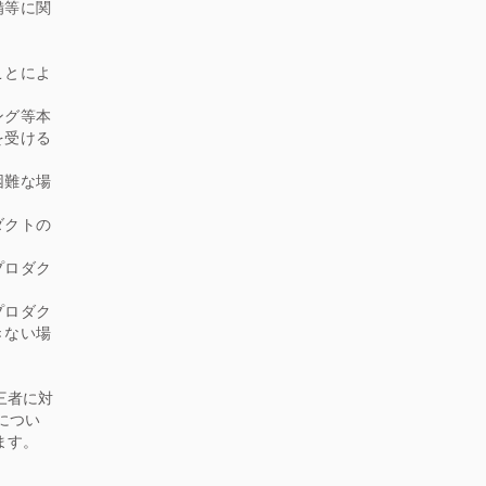
備等に関
ことによ
ング等本
を受ける
困難な場
ダクトの
プロダク
プロダク
きない場
三者に対
につい
ます。