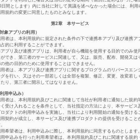
30日間とします）内に当社に対して異議を述べなかった場合には、利用
利用規約の変更に同意したものとみなします。
第2章 本サービス
（対象アプリの利用）
利用者は、本利用規約に規定された条件の下で連携本アプリ及び連携ア
独占的に利用することができます。
本アプリ及び連携アプリは、利用者が自ら機能を使用する目的でのみ使
とができ、第三者のサービスに関連して、又は、販売、配布、開発又は
切の他の目的のために使用することはできません。
利用者は、本アプリ及び連携アプリに関するプログラムのリバースエン
ングを行い、又はその一部若しくは全部を複製、修正、変更、改変若し
したり、第三者に開示してはなりません。
（利用申込み）
利用者は、本利用規約及びこれに関連して当社が利用者に通知した規約
なく受け入れることを条件として、当社指定の方法により、本サービス
プロダクトの利用申込みを実施し、当社により利用開始の通知を受ける
利用契約が成立し、本サービス及び連携プロダクトの提供を受けること
す。
利用希望者は、利用申込みに際し、本利用規約に同意するものとします
利用申込みを行った利用希望者は、本利用規約及びこれに関連する規約