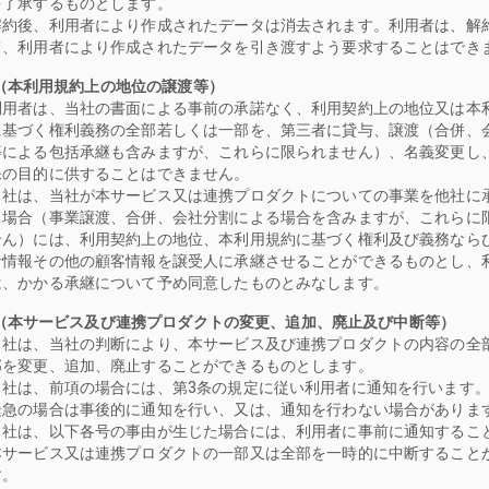
を了承するものとします。
解約後、利用者により作成されたデータは消去されます。利用者は、解
て、利用者により作成されたデータを引き渡すよう要求することはでき
条（本利用規約上の地位の譲渡等）
利用者は、当社の書面による事前の承諾なく、利用契約上の地位又は本
に基づく権利義務の全部若しくは一部を、第三者に貸与、譲渡（合併、
等による包括承継も含みますが、これらに限られません）、名義変更し
保の目的に供することはできません。
当社は、当社が本サービス又は連携プロダクトについての事業を他社に
る場合（事業譲渡、合併、会社分割による場合を含みますが、これらに
せん）には、利用契約上の地位、本利用規約に基づく権利及び義務なら
者情報その他の顧客情報を譲受人に承継させることができるものとし、
は、かかる承継について予め同意したものとみなします。
条（本サービス及び連携プロダクトの変更、追加、廃止及び中断等）
当社は、当社の判断により、本サービス及び連携プロダクトの内容の全
部を変更、追加、廃止することができるものとします。
当社は、前項の場合には、第3条の規定に従い利用者に通知を行います
緊急の場合は事後的に通知を行い、又は、通知を行わない場合がありま
当社は、以下各号の事由が生じた場合には、利用者に事前に通知するこ
本サービス又は連携プロダクトの一部又は全部を一時的に中断すること
す。