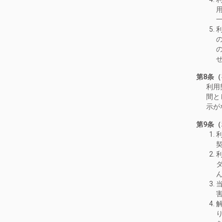
第8条
利用
間と
示が
第9条