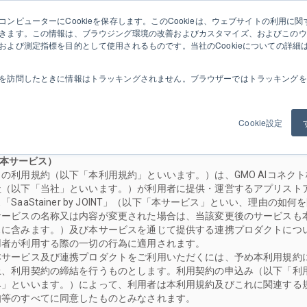
ンピューターにCookieを保存します。このCookieは、ウェブサイトの利用に
社
無料会員登録
ログイン
きます。この情報は、ブラウジング環境の改善およびカスタマイズ、およびこのウ
および測定指標を目的として使用されるものです。当社のCookieについての詳細
を訪問したときに情報はトラッキングされません。ブラウザーではトラッキングを
「SaaStainer by JOINT」利用規約
Cookie設定
第1章 総則
（本サービス）
この利用規約（以下「本利用規約」といいます。）は、GMO AIコネク
社（以下「当社」といいます。）が利用者に提供・運営するアプリスト
「SaaStainer by JOINT」（以下「本サービス」といい、理由の如何
サービスの名称又は内容が変更された場合は、当該変更後のサービスも
スに含みます。）及び本サービスを通じて提供する連携プロダクトにつ
用者が利用する際の一切の行為に適用されます。
本サービス及び連携プロダクトをご利用いただくには、予め本利用規約
上、利用契約の締結を行うものとします。利用契約の申込み（以下「利
み」といいます。）によって、利用者は本利用規約及びこれに関連する
知等のすべてに同意したものとみなされます。