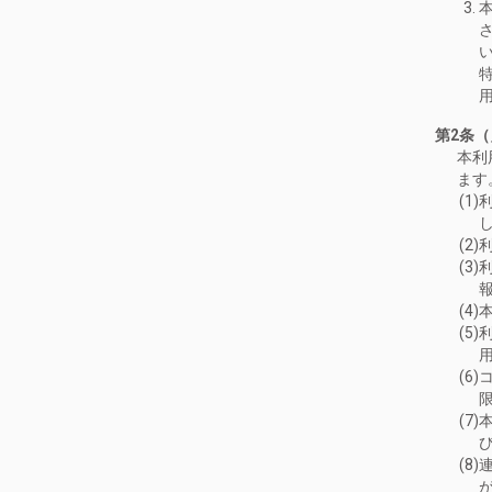
第2条
本利
ます